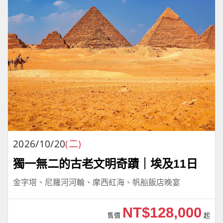
2026/10/20
(二)
獨一無二的古老文明奇蹟｜埃及11日
金字塔、尼羅河河輪、摩西紅海、帆船飯店晚宴
NT$128,000
售價
起