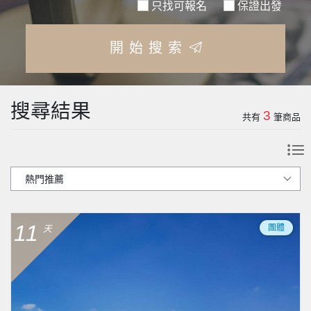
只找可報名
保證出發
開始搜索
搜尋結果
3
共有
筆商品
11
團體
天