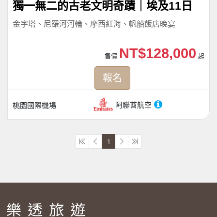
獨一無二的古老文明奇蹟｜埃及11日
金字塔、尼羅河河輪、摩西紅海、帆船飯店晚宴
NT$128,000
售價
起
報名
阿聯酋航空
桃園國際機場
1