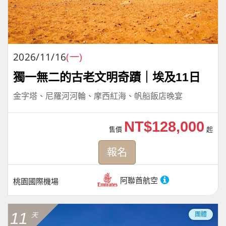
2026/11/16
(一)
獨一無二的古老文明奇蹟｜埃及11日
金字塔、尼羅河河輪、摩西紅海、帆船飯店晚宴
NT$128,000
售價
起
報名
阿聯酋航空
桃園國際機場
11
團體
天