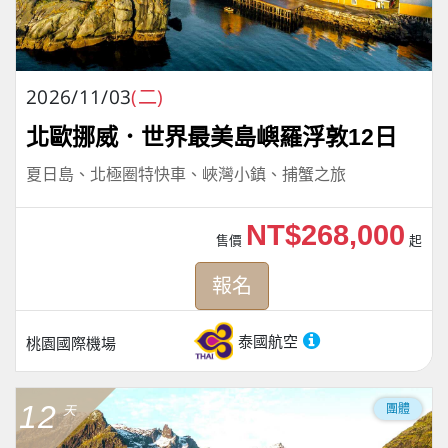
2026/11/03
(二)
北歐挪威．世界最美島嶼羅浮敦12日
夏日島、北極圈特快車、峽灣小鎮、捕蟹之旅
NT$268,000
售價
起
報名
泰國航空
桃園國際機場
12
團體
天