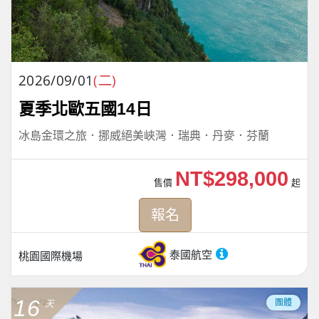
2026/09/01
(二)
夏季北歐五國14日
冰島金環之旅．挪威絕美峽灣．瑞典．丹麥．芬蘭
NT$298,000
售價
起
報名
泰國航空
桃園國際機場
16
團體
天