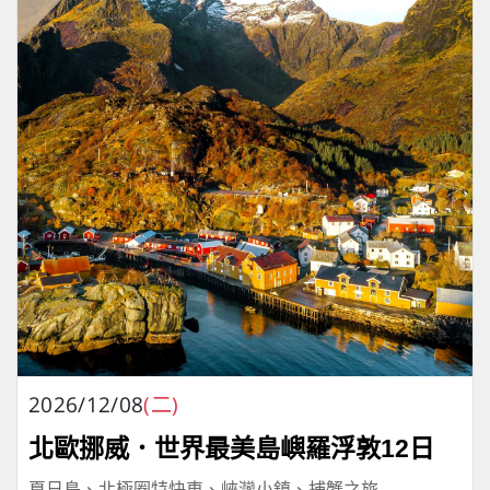
2026/12/08
(二)
北歐挪威．世界最美島嶼羅浮敦12日
夏日島、北極圈特快車、峽灣小鎮、捕蟹之旅