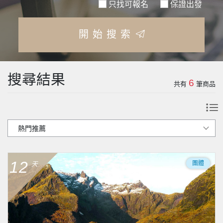
只找可報名
保證出發
開始搜索
搜尋結果
6
共有
筆商品
12
團體
天