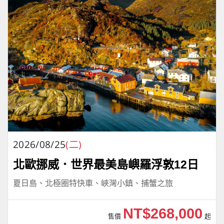
2026/08/25
(二)
北歐挪威．世界最美島嶼羅浮敦12日
夏日島、北極圈特快車、峽灣小鎮、捕蟹之旅
NT$268,000
售價
起