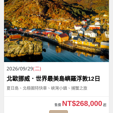
2026/09/29
(二)
北歐挪威．世界最美島嶼羅浮敦12日
夏日島、北極圈特快車、峽灣小鎮、捕蟹之旅
NT$268,000
售價
起