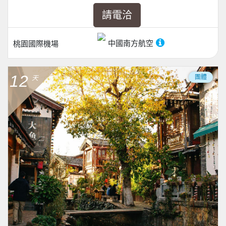
請電洽
中國南方航空
桃園國際機場
12
團體
天