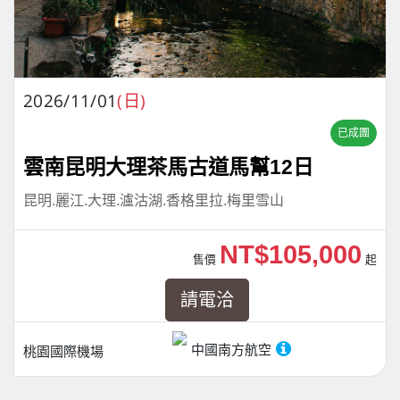
2026/11/01
(日)
已成團
雲南昆明大理茶馬古道馬幫12日
昆明.麗江.大理.瀘沽湖.香格里拉.梅里雪山
NT$105,000
售價
起
請電洽
中國南方航空
桃園國際機場