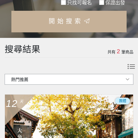
只找可報名
保證出發
開始搜索
搜尋結果
2
共有
筆商品
12
團體
天