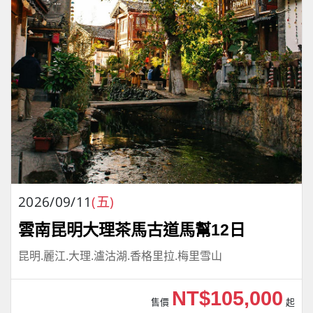
2026/09/11
(五)
雲南昆明大理茶馬古道馬幫12日
昆明.麗江.大理.瀘沽湖.香格里拉.梅里雪山
NT$105,000
售價
起