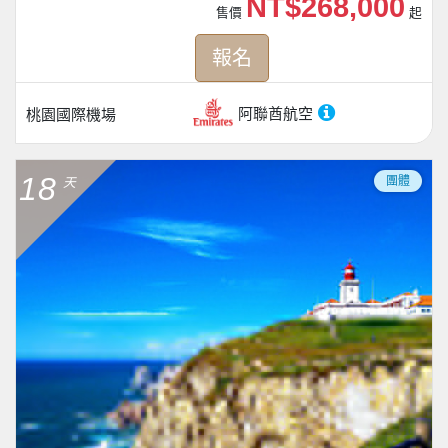
NT$268,000
售價
起
報名
阿聯酋航空
桃園國際機場
18
團體
天