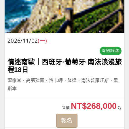
2026/11/02
(一)
電視攝影團
情迷南歐｜西班牙·葡萄牙·南法浪漫旅
程18日
聖家堂、高第建築、洛卡岬、隆達、南法普羅旺斯、里
斯本
NT$268,000
售價
起
報名