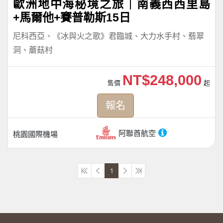
歐洲地中海秘境之旅｜南義西西里島
+馬爾他+賽普勒斯15日
尼科西亞、《冰與火之歌》君臨城、大力水手村、翡翠
洞、蘑菇村
NT$248,000
售價
起
報名
阿聯酋航空
桃園國際機場
1