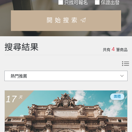
只找可報名
保證出發
開始搜索
搜尋結果
4
共有
筆商品
17
團體
天