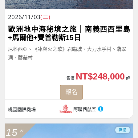
2026/11/03
(二)
歐洲地中海秘境之旅｜南義西西里島
+馬爾他+賽普勒斯15日
尼科西亞、《冰與火之歌》君臨城、大力水手村、翡翠
洞、蘑菇村
NT$248,000
售價
起
報名
阿聯酋航空
桃園國際機場
15
團體
天