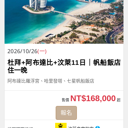
2026/10/26
(一)
杜拜+阿布達比+汶萊11日｜帆船飯店
住一晚
阿布達比羅浮宮、哈里發塔、七星帆船飯店
NT$168,000
售價
起
報名