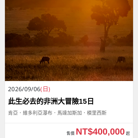
2026/09/06
(日)
此生必去的非洲大冒險15日
肯亞．維多利亞瀑布．馬達加斯加．模里西斯
NT$400,000
售價
起