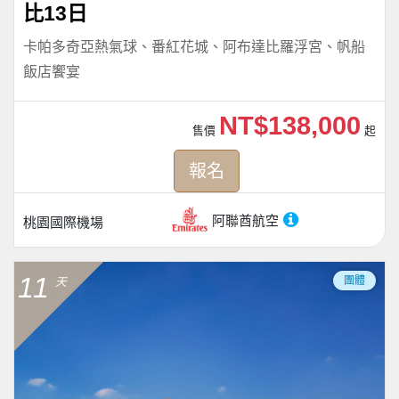
比13日
卡帕多奇亞熱氣球、番紅花城、阿布達比羅浮宮、帆船
飯店饗宴
NT$138,000
售價
起
報名
阿聯酋航空
桃園國際機場
11
團體
天