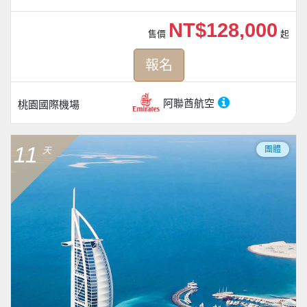
NT$128,000
售價
起
報名
阿聯酋航空
桃園國際機場
11
團體
天