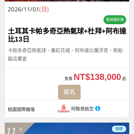
2026/11/01
(日)
電視攝影團
土耳其卡帕多奇亞熱氣球+杜拜+阿布達
比13日
卡帕多奇亞熱氣球、番紅花城、阿布達比羅浮宮、帆船
飯店饗宴
NT$138,000
售價
起
報名
阿聯酋航空
桃園國際機場
11
團體
天