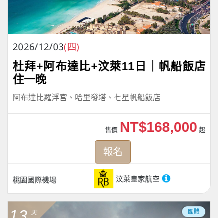
2026/12/03
(四)
杜拜+阿布達比+汶萊11日｜帆船飯店
住一晚
阿布達比羅浮宮、哈里發塔、七星帆船飯店
NT$168,000
售價
起
報名
汶萊皇家航空
桃園國際機場
13
團體
天