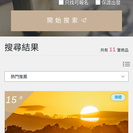
只找可報名
保證出發
開始搜索
搜尋結果
11
共有
筆商品
15
團體
天