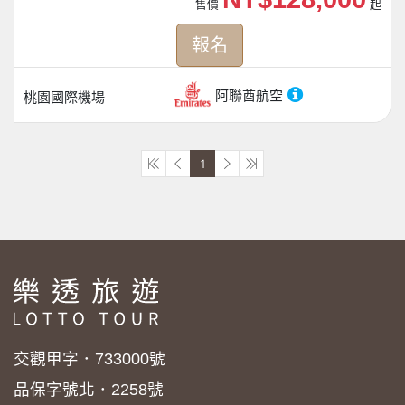
售價
起
報名
阿聯酋航空
桃園國際機場
1
交觀甲字．733000號
品保字號北．2258號