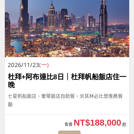
2026/11/23
(一)
杜拜+阿布達比8日｜杜拜帆船飯店住一
晚
七星帆船飯店、奢華飯店自助餐、米其林必比登推薦餐
廳
NT$188,000
售價
起