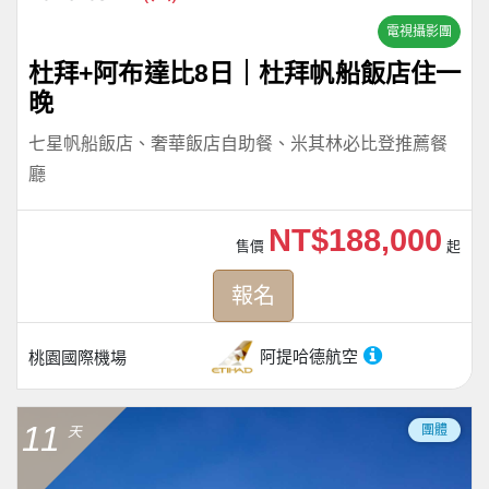
電視攝影團
杜拜+阿布達比8日｜杜拜帆船飯店住一
晚
七星帆船飯店、奢華飯店自助餐、米其林必比登推薦餐
廳
NT$188,000
售價
起
報名
阿提哈德航空
桃園國際機場
11
團體
天