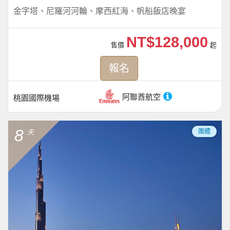
金字塔、尼羅河河輪、摩西紅海、帆船飯店晚宴
NT$128,000
售價
起
報名
阿聯酋航空
桃園國際機場
8
團體
天