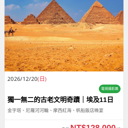
2026/12/20
(日)
電視攝影團
獨一無二的古老文明奇蹟｜埃及11日
金字塔、尼羅河河輪、摩西紅海、帆船飯店晚宴
NT$128,000