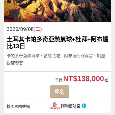
2026/09/08
(二)
土耳其卡帕多奇亞熱氣球+杜拜+阿布達
比13日
卡帕多奇亞熱氣球、番紅花城、阿布達比羅浮宮、帆船
飯店饗宴
NT$138,000
售價
起
報名
阿聯酋航空
桃園國際機場