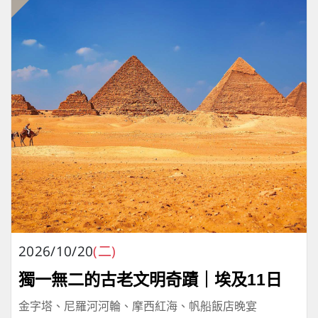
2026/10/20
(二)
獨一無二的古老文明奇蹟｜埃及11日
金字塔、尼羅河河輪、摩西紅海、帆船飯店晚宴