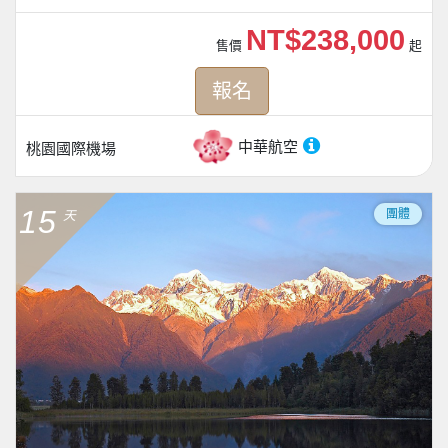
NT$238,000
售價
起
報名
中華航空
桃園國際機場
15
團體
天