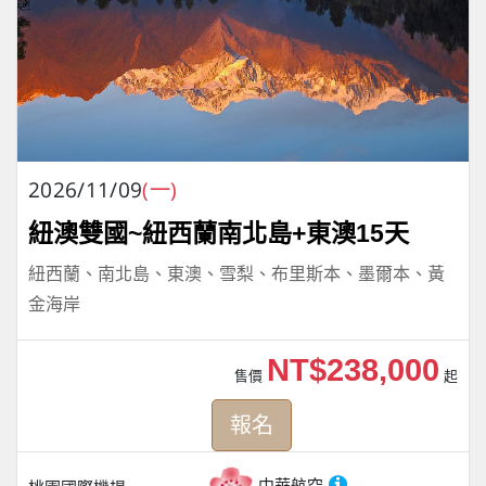
2026/11/09
(一)
紐澳雙國~紐西蘭南北島+東澳15天
紐西蘭、南北島、東澳、雪梨、布里斯本、墨爾本、黃
金海岸
NT$238,000
售價
起
報名
中華航空