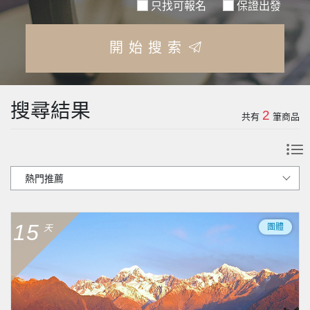
只找可報名
保證出發
開始搜索
搜尋結果
2
共有
筆商品
15
團體
天