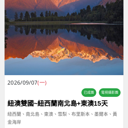
2026/09/07
(一)
已成團
電視攝影團
紐澳雙國~紐西蘭南北島+東澳15天
紐西蘭、南北島、東澳、雪梨、布里斯本、墨爾本、黃
金海岸