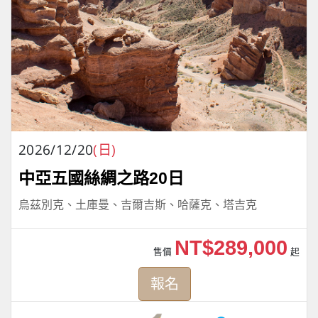
2026/12/20
(日)
中亞五國絲綢之路20日
烏茲別克、土庫曼、吉爾吉斯、哈薩克、塔吉克
NT$289,000
售價
起
報名