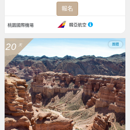
報名
韓亞航空
桃園國際機場
20
團體
天