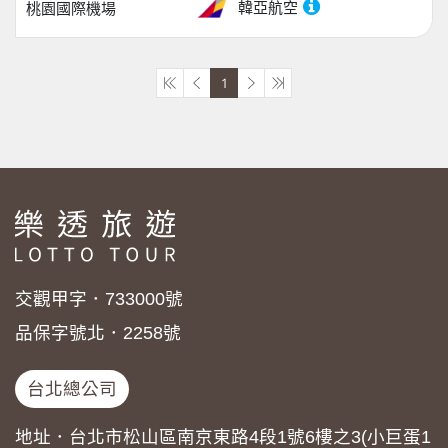
韓亞航空
桃園國際機場
1
交觀甲字．733000號
品保字號北．2258號
台北總公司
地址．台北市松山區南京東路4段1號6樓之3(小巨蛋1