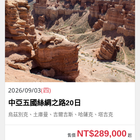
2026/09/03
(四)
中亞五國絲綢之路20日
烏茲別克、土庫曼、吉爾吉斯、哈薩克、塔吉克
NT$289,000
售價
起