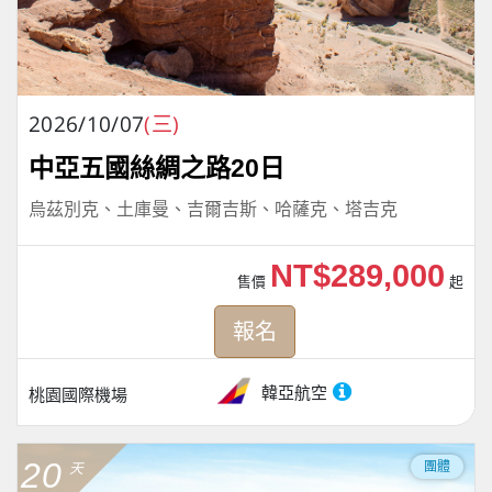
2026/10/07
(三)
中亞五國絲綢之路20日
烏茲別克、土庫曼、吉爾吉斯、哈薩克、塔吉克
NT$289,000
售價
起
報名
韓亞航空
桃園國際機場
20
團體
天