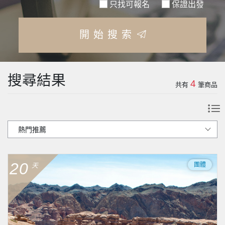
只找可報名
保證出發
開始搜索
搜尋結果
4
共有
筆商品
20
團體
天