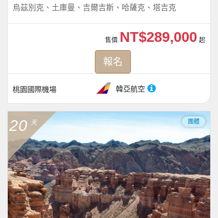
烏茲別克、土庫曼、吉爾吉斯、哈薩克、塔吉克
NT$289,000
售價
起
報名
韓亞航空
桃園國際機場
20
團體
天