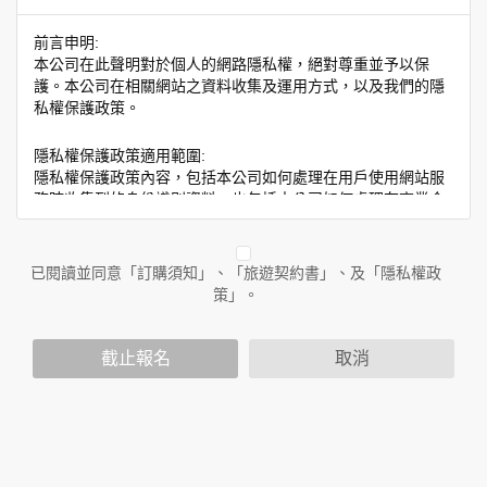
前言申明:
本公司在此聲明對於個人的網路隱私權，絕對尊重並予以保
護。本公司在相關網站之資料收集及運用方式，以及我們的隱
私權保護政策。
隱私權保護政策適用範圍:
隱私權保護政策內容，包括本公司如何處理在用戶使用網站服
務時收集到的身份識別資料，也包括本公司如何處理在商業合
作與本公司合作時分享的任何身份識別資料。隱私權保護政策
不適用於本公司以外的公司或網站群，與非本站所僱用或管理
人員。例如您透過本公司旗下網站上的廣告廠商連結，這些置
已閱讀並同意「訂購須知」、「旅遊契約書」、及「隱私權政
放連結的廠商也可能蒐集您個人的資料。對於您主動提供的個
策」。
人資訊，這些廣告廠商或連結網站有其個別的隱私權保護政
策，其資料處理措施不適用於本公司隱私權保護政策。
您個人在本網站上的聊天室或討論區中任意公開個人資料的行
截止報名
取消
為，在非經加密的保護下，亦不適用於本公司隱私權保護政
策。
資料的蒐集與使用方式:
為了在本網站提供您最佳的互動性服務，可能會請您提供相關
個人的資料，其範圍如下：