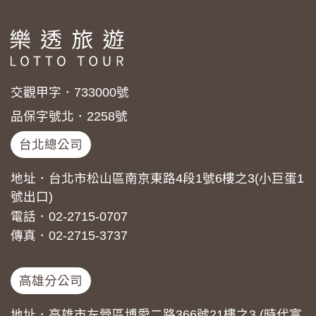
本網站在您使用服務信箱、問卷調查等互動性功能時，會保留
您所提供的姓名、電子郵件地址、聯絡方式及使用時間等。
於一般瀏覽時，伺服器會自行記錄相關行徑，包括您使用連線
設備的 IP 位址、使用時間、使用的瀏覽器、瀏覽及點選資料記
錄等，做為我們增進網站服務的參考依據，此記錄為內部應
用，決不對外公布。
交觀甲字．733000號
為提供精確的服務，我們會將收集的問卷調查內容進行統計與
分析，分析結果之統計數據或說明文字呈現，除供內部研究
品保字號北．2258號
外，我們會視需要公佈統計數據及說明文字，但不涉及特定個
人之資料。
台北總公司
除非取得您的同意或其他法令之特別規定，本網站絕不會將您
的個人資料揭露予第三人或使用於蒐集目的以外之其他用途。
地址．台北市松山區南京東路4段1號6樓之3(小巨蛋1
在您於本網站註冊帳號、使用本網站相關產品、服務、活動或
號出口)
贈獎時，本網站會收集您的個人識別資料，本網站也可以從商
業夥伴處取得個人資料。
電話．02-2715-0707
當客戶在本網站註冊時，我們會取得您的姓名、電話、住址、
傳真．02-2715-3737
身份證字號、電子郵件、出生日期、性別、行業等相關資料，
當您註冊成功，並登入使用我們的服務後，我們即取得您的資
料。註冊時，本網站取得您的姓名、電話、住址、身份證字
高雄分公司
號、電子郵件、出生日期、性別、行業等相關資料，當您註冊
成功，並登入使用我們的服務後，本網站即取得您的資料。
其他除了上述，會保留您在上網瀏覽或查詢時，伺服器自行產
地址．高雄市左營區博愛二路366號21樓之3 (時代富