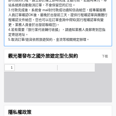
即付款的行程，請立即於線上即時完成 全額付款，若逾時未付，本
站系統將自動取消訂單，不會保留您的訂位。
3.付款完成後，系統會 mail封付款成功通知信函給您，經專屬服務
人員訂單確認OK後，最晚於出發前三天，提供行程確認單與團體行
程確認文件給您，您也可以在訂單查詢中得知(若行程確認單有變
更，業務人員會於出發前聯絡您)。
4.若有需要『旅行業代收轉付收據』，請通知業務人員郵寄到您指
定寄送地址。
5.取消訂單/退貨依照旅遊契約、金流等相關規定辦理。
觀光署發布之國外旅遊定型化契約
下載
隱私權政策