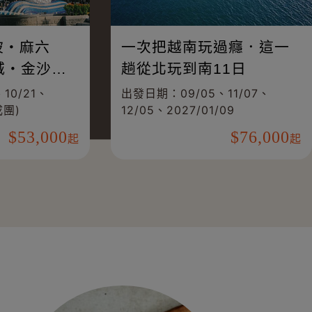
美加東雙國13日 尼加拉瀑
新馬8日
布楓葉之路
甲‧怡保
樂城
出發日期：09/27、10/11(已成團)
出發日期：09
11/20、12
208,000
起