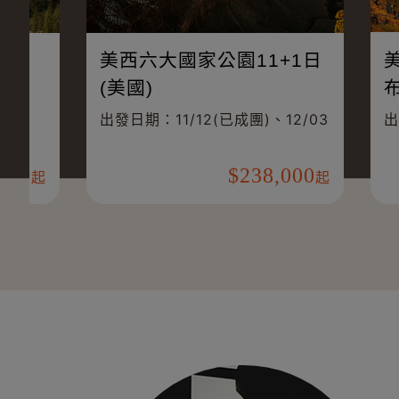
義大利.瑞士.德國.法國
一圈玩遍德國
國精品小鎮10日
路．環德 16 日
發日期：10/29、11/26、
出發日期：08/20(
27/01/07
09/28(已成團)、10/
160,000
起