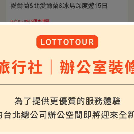
愛爾蘭&北愛爾蘭&冰島深度遊15日
08/10、09/09確定出團
將帶您一次探索西歐與北歐風采，經典冰島金環之
旅，欣賞兩大絕美知名瀑布與藍色溫泉湖；走訪愛爾
蘭知名莫赫斷崖與巨人堤道，欣賞遼闊海景，最後於
倫敦展開經典市區觀光之旅，雙國深度遊15日，濃縮
冰愛獨特魅力。
$298000
介紹
起