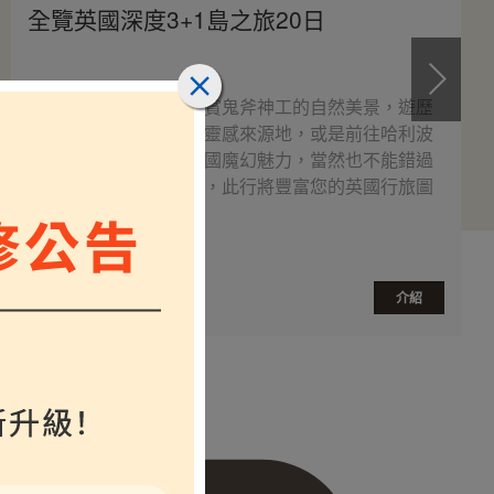
全覽英國深度3+1島之旅20日
深度導覽英愛之最，欣賞鬼斧神工的自然美景，遊歷
知名文學作家的故居與靈感來源地，或是前往哈利波
特的取景地點，體驗英國魔幻魅力，當然也不能錯過
倫敦市區各式知名景點，此行將豐富您的英國行旅圖
鑑。
$
介紹
起