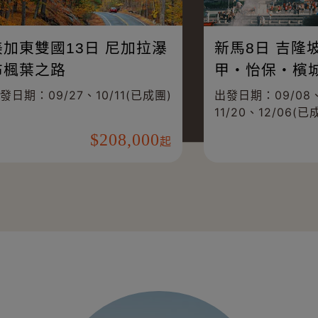
的童話公
美西六大國家公園11+1日
(美國)
已成團)、
出發日期：11/12(已成團)、12/03
20...
198,000
238,000
起
起