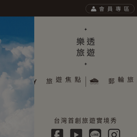
於樂透
遊焦點
旅
郵
往後
台灣首創旅遊實境秀