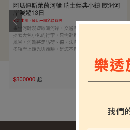
阿瑪迪斯萊茵河輪 瑞士經典小鎮 歐洲河
岸漫遊13日
確定出團，僅此一團名額有限
乘坐河輪漫遊歐洲河岸，交通與住宿完美融合，不必
提著大包小包的行李，只需輕鬆享受船上設施與河岸
風景，河輪將走訪荷、德、法與瑞士經典小鎮，安排
多項岸上觀光與體驗，是您不容錯過的愜意之旅。
$300000
介紹
起