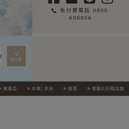
免付費電話 0800-
606606
找行程
東南亞
中東/ 非洲
紐澳
客製化行程洽詢