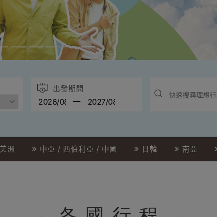
出發期間
美洲
中亞 / 西伯利亞 / 中國
日韓
南亞