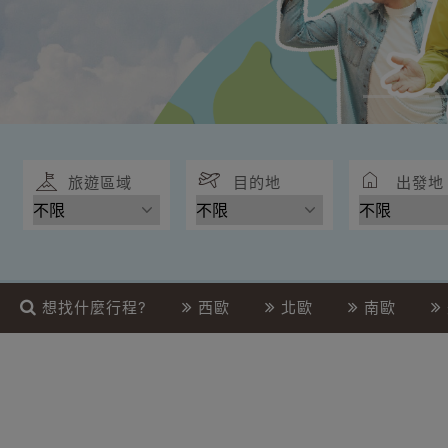
旅遊區域
目的地
出發地
想找什麼行程?
西歐
北歐
南歐