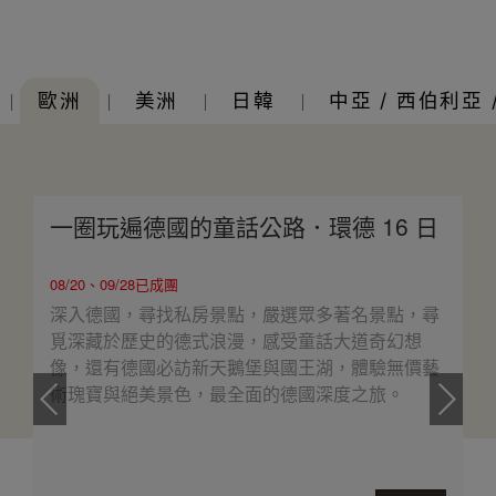
歐洲
美洲
日韓
中亞 / 西伯利亞 
一圈玩遍德國的童話公路．環德 16 日
08/20、09/28已成團
深入德國，尋找私房景點，嚴選眾多著名景點，尋
覓深藏於歷史的德式浪漫，感受童話大道奇幻想
像，還有德國必訪新天鵝堡與國王湖，體驗無價藝
術瑰寶與絕美景色，最全面的德國深度之旅。