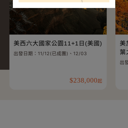
美西六大國家公園11+1日(美國)
美
葉
出發日期：11/12(已成團)、12/03
出發
238,000
起