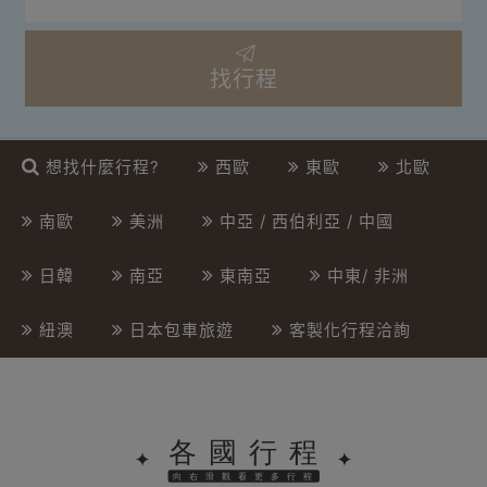
找行程
想找什麼行程?
西歐
東歐
北歐
南歐
美洲
中亞 / 西伯利亞 / 中國
日韓
南亞
東南亞
中東/ 非洲
紐澳
日本包車旅遊
客製化行程洽詢