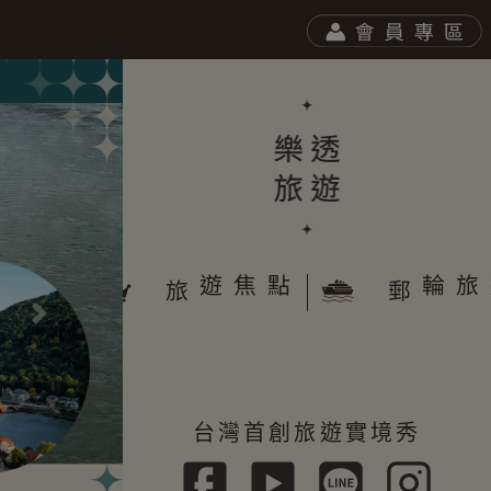
於樂透
遊焦點
旅
郵
往後
台灣首創旅遊實境秀