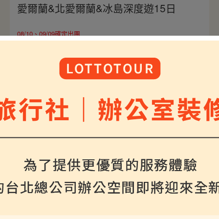
愛爾蘭&北愛爾蘭&冰島深度遊15日
08/10、09/09確定出團
將帶您一次探索西歐與北歐風采，經典冰島金環之
旅，欣賞兩大絕美知名瀑布與藍色溫泉湖；走訪愛爾
蘭知名莫赫斷崖與巨人堤道，欣賞遼闊海景，最後於
倫敦展開經典市區觀光之旅，雙國深度遊15日，濃縮
冰愛獨特魅力。
$298000
介紹
起