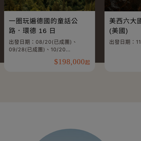
.瑞士.德國.法國
一圈玩遍德國的童話
小鎮10日
路．環德 16 日
0/29、11/26、
出發日期：08/20(已成團)
07
09/28(已成團)、10/20...
160,000
198,
起