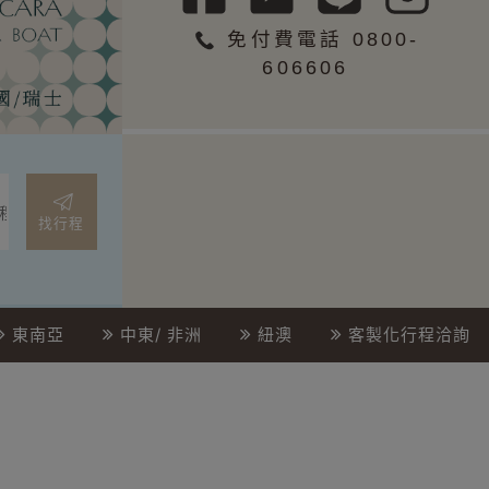
免付費電話 0800-
606606
找行程
東南亞
中東/ 非洲
紐澳
客製化行程洽詢