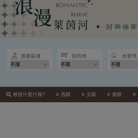
旅遊區域
目的地
出發地
想找什麼行程?
西歐
北歐
南歐