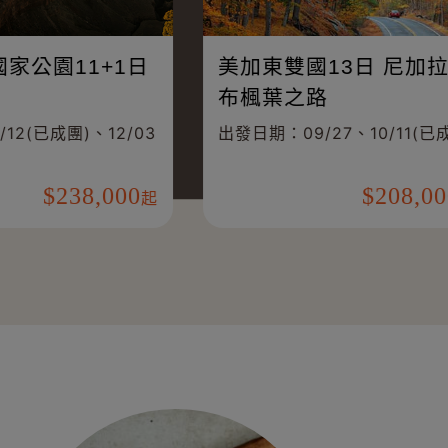
公
美西六大國家公園11+1日
(美國)
、
出發日期：11/12(已成團)、12/03
出
000
238,000
起
起