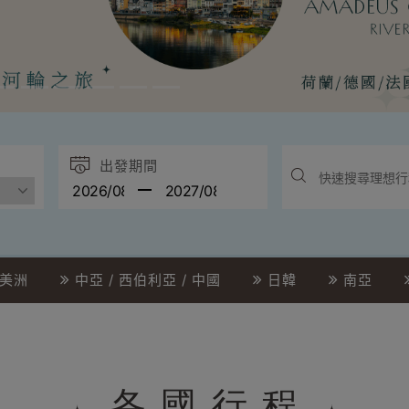
出發期間
美洲
中亞 / 西伯利亞 / 中國
日韓
南亞