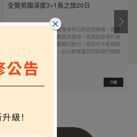
全覽英國深度3+1島之旅20日
深度導覽英愛之最，欣賞鬼斧神工的自然美景，遊歷
知名文學作家的故居與靈感來源地，或是前往哈利波
特的取景地點，體驗英國魔幻魅力，當然也不能錯過
倫敦市區各式知名景點，此行將豐富您的英國行旅圖
鑑。
$
介紹
起