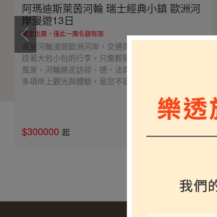
阿瑪迪斯萊茵河輪 瑞士經典小鎮 歐洲河
岸漫遊13日
確定出團，僅此一團名額有限
乘坐河輪漫遊歐洲河岸，交通與住宿完美融合，不必
提著大包小包的行李，只需輕鬆享受船上設施與河岸
風景，河輪將走訪荷、德、法與瑞士經典小鎮，安排
多項岸上觀光與體驗，是您不容錯過的愜意之旅。
$300000
介紹
起