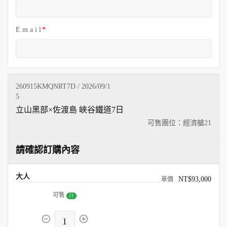
E m a i l
260915KMQNRT7D / 2026/09/1
5
立山黑部×佐渡島 峽谷鐵道7日
可售團位：經濟艙
21
請確認訂購內容
大人
NT$93,000
可售
21
1