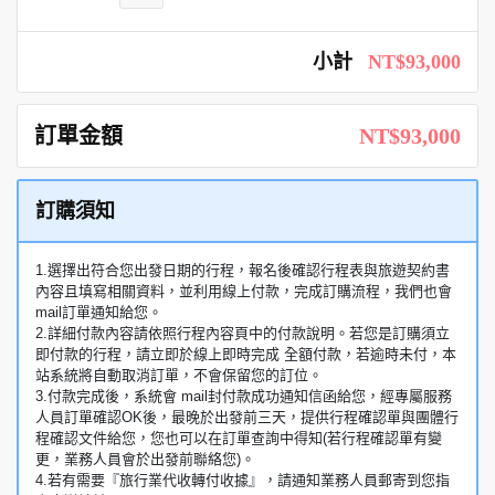
小計
NT$93,000
訂單金額
NT$93,000
訂購須知
1.選擇出符合您出發日期的行程，報名後確認行程表與旅遊契約書
內容且填寫相關資料，並利用線上付款，完成訂購流程，我們也會
mail訂單通知給您。
2.詳細付款內容請依照行程內容頁中的付款說明。若您是訂購須立
即付款的行程，請立即於線上即時完成 全額付款，若逾時未付，本
站系統將自動取消訂單，不會保留您的訂位。
3.付款完成後，系統會 mail封付款成功通知信函給您，經專屬服務
人員訂單確認OK後，最晚於出發前三天，提供行程確認單與團體行
程確認文件給您，您也可以在訂單查詢中得知(若行程確認單有變
更，業務人員會於出發前聯絡您)。
4.若有需要『旅行業代收轉付收據』，請通知業務人員郵寄到您指