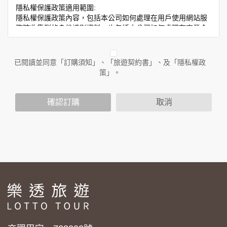
隱私權保護政策適用範圍:
隱私權保護政策內容，包括本公司如何處理在用戶使用網站服
務時收集到的身份識別資料，也包括本公司如何處理在商業合
作與本公司合作時分享的任何身份識別資料。隱私權保護政策
不適用於本公司以外的公司或網站群，與非本站所僱用或管理
人員。例如您透過本公司旗下網站上的廣告廠商連結，這些置
已閱讀並同意「訂購須知」、「旅遊契約書」、及「隱私權政
放連結的廠商也可能蒐集您個人的資料。對於您主動提供的個
策」。
人資訊，這些廣告廠商或連結網站有其個別的隱私權保護政
策，其資料處理措施不適用於本公司隱私權保護政策。
您個人在本網站上的聊天室或討論區中任意公開個人資料的行
確認訂購
取消
為，在非經加密的保護下，亦不適用於本公司隱私權保護政
策。
資料的蒐集與使用方式:
為了在本網站提供您最佳的互動性服務，可能會請您提供相關
個人的資料，其範圍如下：
本網站在您使用服務信箱、問卷調查等互動性功能時，會保留
您所提供的姓名、電子郵件地址、聯絡方式及使用時間等。
於一般瀏覽時，伺服器會自行記錄相關行徑，包括您使用連線
設備的 IP 位址、使用時間、使用的瀏覽器、瀏覽及點選資料記
錄等，做為我們增進網站服務的參考依據，此記錄為內部應
用，決不對外公布。