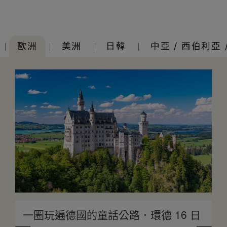
歐洲
美洲
日韓
中亞 / 西伯利亞 
一圈玩遍德國的童話公路．環德 16 日