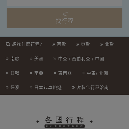
找行程
想找什麼行程?
西歐
東歐
北歐
南歐
美洲
中亞 / 西伯利亞 / 中國
日韓
南亞
東南亞
中東/ 非洲
紐澳
日本包車旅遊
客製化行程洽詢