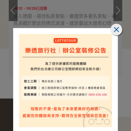
08/20、09/28已成團
深入德國，尋找私房景點，嚴選眾多著名景點，尋
覓深藏於歷史的德式浪漫，感受童話大道奇幻想
像，還有德國必訪新天鵝堡與國王湖，體驗無價藝
術瑰寶與絕美景色，最全面的德國深度之旅。
$198000
介紹
起