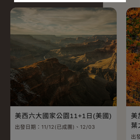
美西六大國家公園11+1日(美國)
美
葉
出發日期：11/12(已成團)、12/03
出發