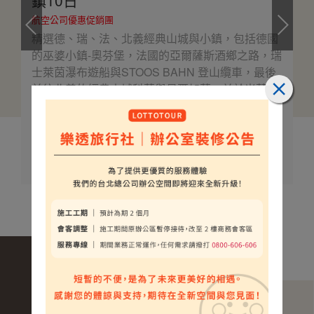
航空公司優惠促銷團
精選德、瑞、法、北義經典山城與小鎮，包括德國
的巫婆小鎮-奧芬堡，法國的亞爾薩斯酒鄉之路，瑞
士萊茵瀑布遊船與STOOS BAHN 登山纜車，最後
前往北義的經典山城科莫與貝爾加莫，並於米蘭體
驗時尚藝術，完整收錄四國精品小鎮。
$160000
介紹
起