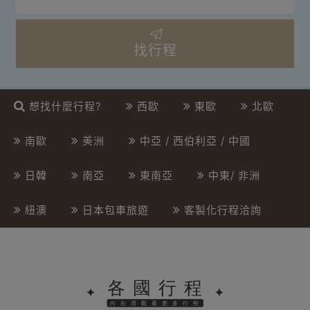
找行程
想找什麼行程?
西歐
東歐
北歐
南歐
美洲
中亞 / 西伯利亞 / 中國
日韓
南亞
東南亞
中東/ 非洲
紐澳
日本包車旅遊
客製化行程洽詢