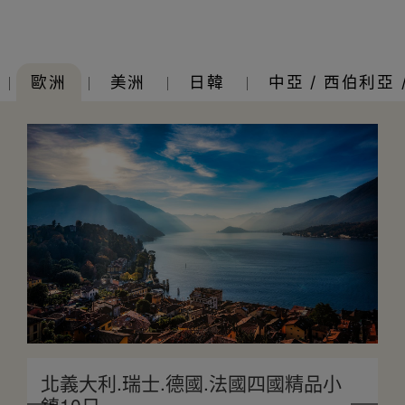
歐洲
美洲
日韓
中亞 / 西伯利亞 
北義大利.瑞士.德國.法國四國精品小
鎮10日