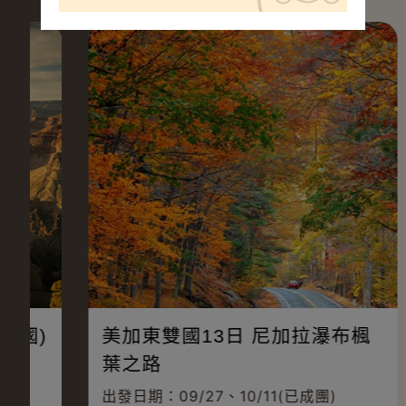
美加東雙國13日 尼加拉瀑布楓
葉之路
出發日期：09/27、10/11(已成團)
出