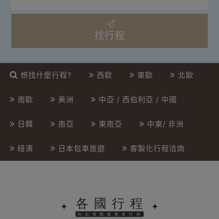
找行程
想找什麼行程?
西歐
東歐
北歐
南歐
美洲
中亞 / 西伯利亞 / 中國
日韓
南亞
東南亞
中東/ 非洲
紐澳
日本包車旅遊
客製化行程洽詢