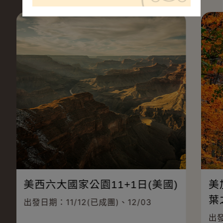
美西六大國家公園11+1日(美國)
美
葉
出發日期：11/12(已成團)、12/03
出發