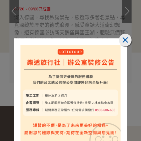
08/20、09/28已成團
深入德國，尋找私房景點，嚴選眾多著名景點，尋
覓深藏於歷史的德式浪漫，感受童話大道奇幻想
像，還有德國必訪新天鵝堡與國王湖，體驗無價藝
術瑰寶與絕美景色，最全面的德國深度之旅。
$198000
介紹
起