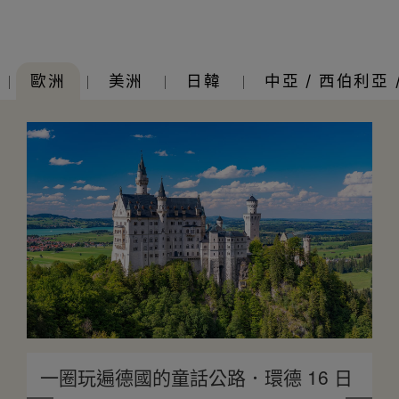
歐洲
美洲
日韓
中亞 / 西伯利亞 
一圈玩遍德國的童話公路．環德 16 日