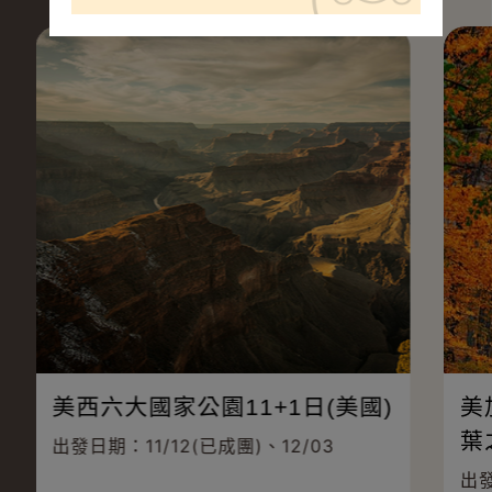
美西六大國家公園11+1日(美國)
美
葉
出發日期：11/12(已成團)、12/03
出發