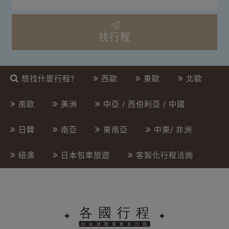
找行程
想找什麼行程?
西歐
東歐
北歐
南歐
美洲
中亞 / 西伯利亞 / 中國
日韓
南亞
東南亞
中東/ 非洲
紐澳
日本包車旅遊
客製化行程洽詢