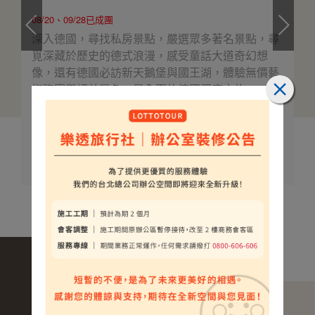
08/20、09/28已成團
深入德國，尋找私房景點，嚴選眾多著名景點，尋
覓深藏於歷史的德式浪漫，感受童話大道奇幻想
像，還有德國必訪新天鵝堡與國王湖，體驗無價藝
術瑰寶與絕美景色，最全面的德國深度之旅。
$198000
介紹
起