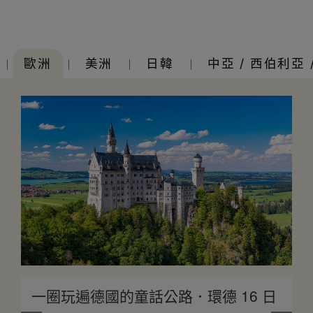
歐洲
美洲
日韓
中亞 / 西伯利亞 
一圈玩遍德國的童話公路．環德 16 日