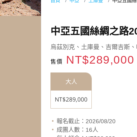
首頁
中亞
土庫曼
中亞五國絲
中亞五國絲綢之路2
烏茲別克、土庫曼、吉爾吉斯、
NT$289,00
售價
大人
NT$289,000
報名截止：2026/08/20
成團人數：16人