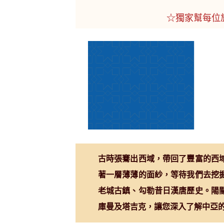
☆獨家幫每位
古時張騫出西域，帶回了豐富的西
著一層薄薄的面紗，等待我們去挖
老城古鎮、勾勒昔日漢唐歷史。陽
庫曼及塔吉克，讓您深入了解中亞