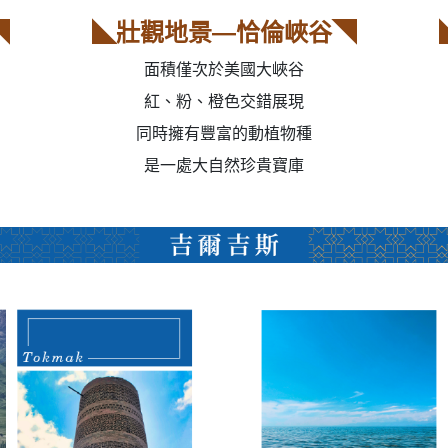
◥
◣壯觀地景—恰倫峽谷◥
面積僅次於美國大峽谷
紅、粉、橙色交錯展現
同時擁有豐富的動植物種
是一處大自然珍貴寶庫