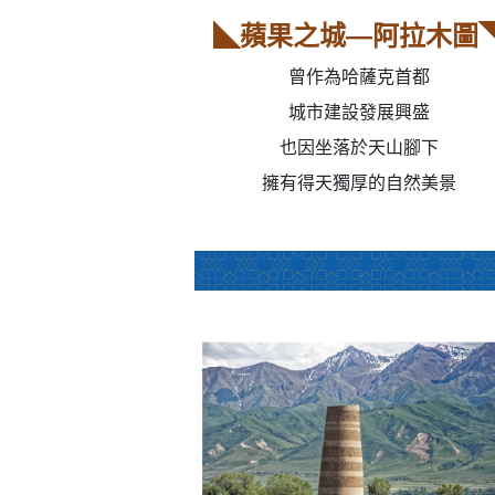
◣蘋果之城—阿拉木圖
曾作為哈薩克首都
城市建設發展興盛
也因坐落於天山腳下
擁有得天獨厚的自然美景