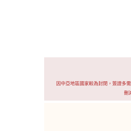
因中亞地區國家較為封閉，簽證多需
刪