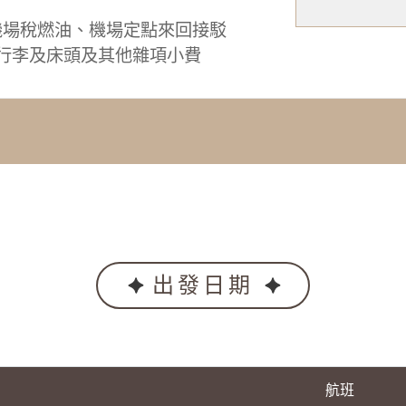
機場稅燃油、機場定點來回接駁
0、行李及床頭及其他雜項小費
出發日期
航班