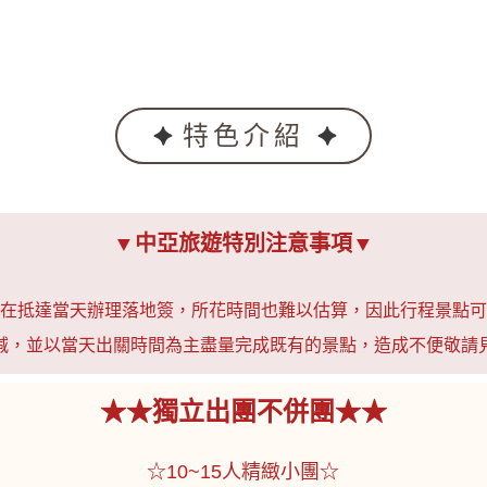
特色介紹
▼中亞旅遊特別注意事項
▼
在抵達當天辦理落地簽，所花時間也難以估算，因此行程景點可
減，並以當天出關時間為主盡量完成既有的景點，造成不便敬請
★★獨立出團不併團★★
☆10~15人精緻小團☆