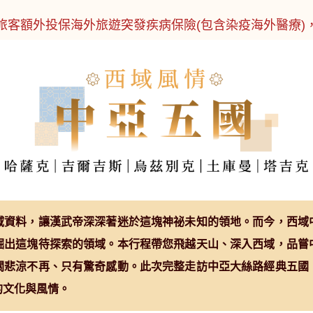
旅客額外投保海外旅遊突發疾病保險(包含染疫海外醫療)
域資料，讓漢武帝深深著迷於這塊神祕未知的領地。而今，西域
掘出這塊待探索的領域。本行程帶您飛越天山、深入西域，品嘗
關悲涼不再、只有驚奇感動。此次完整走訪中亞大絲路經典五國
的文化與風情。