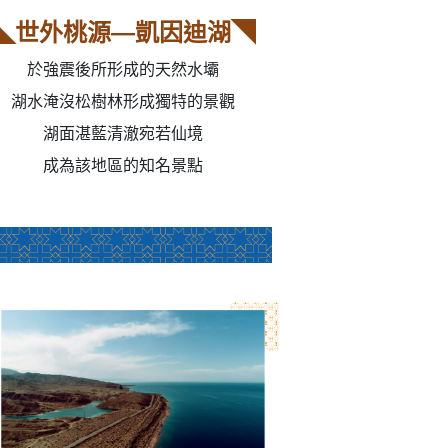
◣世外桃源—凱因迪湖◥
於強震後所形成的天然水壩
湖水淹沒松樹林形成獨特的景觀
湖面湛藍清澈宛若仙境
成為該地區的知名景點