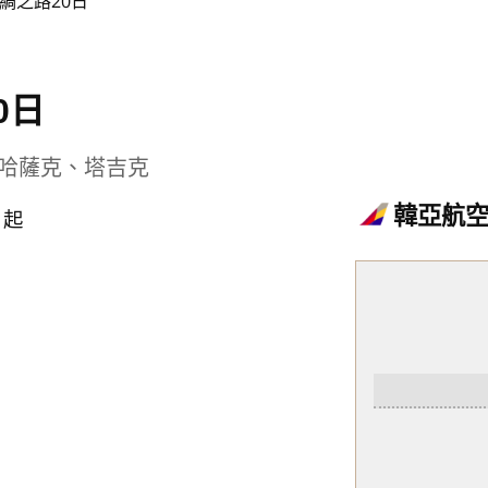
綢之路20日
0日
哈薩克、塔吉克
0
韓亞航
起