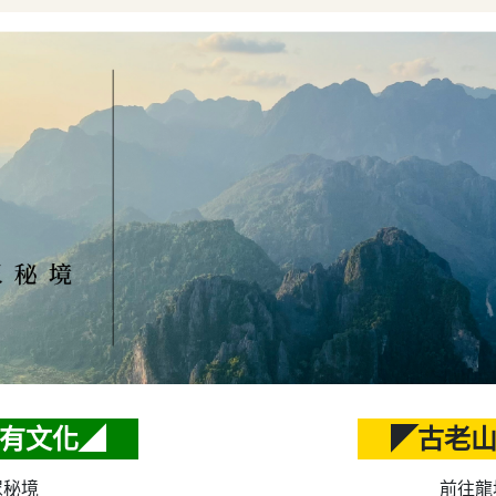
有文化◢
◤古老
眾秘境
前往龍