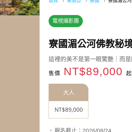
首頁
東南亞
寮國
寮國湄公河
電視攝影團
寮國湄公河佛教秘境
這裡的美不是第一眼驚艷｜而是
NT$89,000
售價
起
大人
NT$89,000
報名截止：2026/08/24