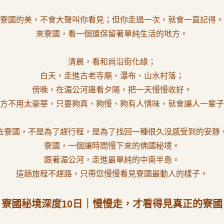
寮國的美，不會大聲叫你看見；但你走過一次，就會一直記得。
來寮國，看一個還保留著單純生活的地方。
清晨，看和尚沿街化緣；
白天，走進古老寺廟、瀑布、山水村落；
傍晚，在湄公河邊看夕陽，把一天慢慢收好。
方不用太豪華，只要夠真、夠慢、夠有人情味，就會讓人一輩子
去寮國，不是為了趕行程，是為了找回一種很久沒感受到的安靜
寮國，一個讓時間慢下來的佛國秘境。
跟著湄公河，走進最單純的中南半島。
這趟旅程不趕路，只帶您慢慢看見寮國最動人的樣子。
寮國秘境深度10日｜慢慢走，才看得見真正的寮國