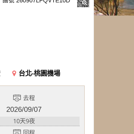
團號 260907LPQVTE10D
空
台北-桃園機場
去程
2026/09/07
10天9夜
回程