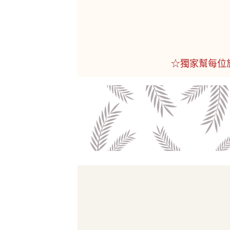
☆獨家幫每位