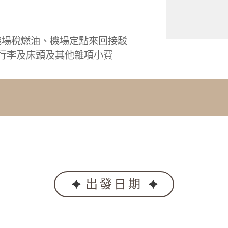
機場稅燃油、機場定點來回接駁
0、行李及床頭及其他雜項小費
出發日期