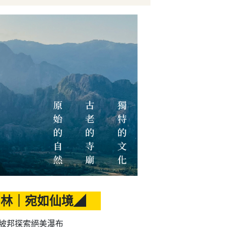
山林｜宛如仙境◢
坡邦探索絕美瀑布