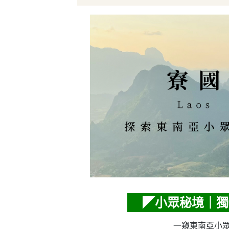
◤小眾秘境｜獨
一窺東南亞小