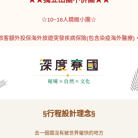
☆10~16人精緻小團☆
旅客額外投保海外旅遊突發疾病保險(包含染疫海外醫療)
§行程設計理念§
去一個還沒有被世界催快的地方