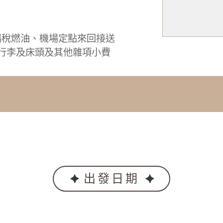
場稅燃油、機場定點來回接送
0、行李及床頭及其他雜項小費
出發日期