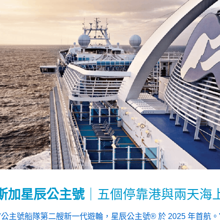
斯加星辰公主號
｜五個停靠港與兩天海
公主號船隊第二艘新一代遊輪，星辰公主號® 於 2025 年首航。