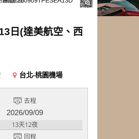
西雅圖進出)
團號 260909TPESEA13D
3日(達美航空、西
空
台北-桃園機場
去程
2026/09/09
13天12夜
回程