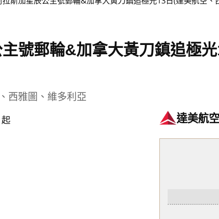
阿拉斯加星辰公主號郵輪&加拿大黃刀鎮追極光13日(達美航空、
主號郵輪&加拿大黃刀鎮追極光1
、西雅圖、維多利亞
0
達美航
起