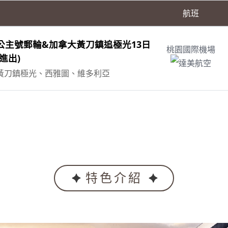
航班
公主號郵輪&加拿大黃刀鎮追極光13日
桃園國際機場
進出)
達美航空
黃刀鎮極光、西雅圖、維多利亞
特色介紹