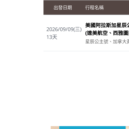
出發日期
行程名稱
美國阿拉斯加星辰
2026/09/09(三)
(達美航空、西雅圖
13
天
星辰公主號、加拿大