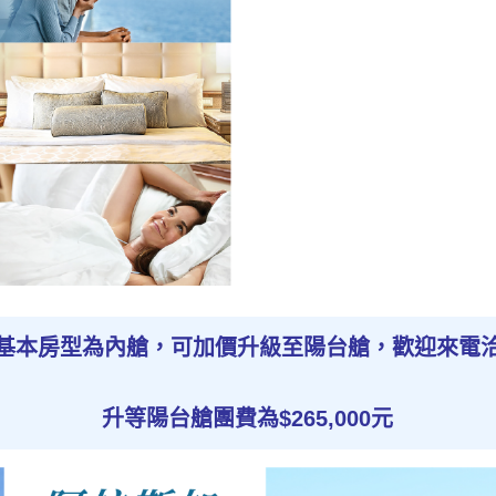
基本房型為內艙，可加價升級至陽台艙，歡迎來電
升等陽台艙團費為$265,000元