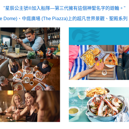
星辰公主號®加入船隊—第三代擁有這個神聖名字的遊輪。
me)、中庭廣場 (The Piazza)上的超凡世界景觀、聖殿系列 (Sanc