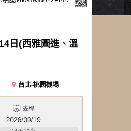
溫哥華出)
團號 260919JNUYZF14D
4日(西雅圖進、溫
空
台北-桃園機場
去程
2026/09/19