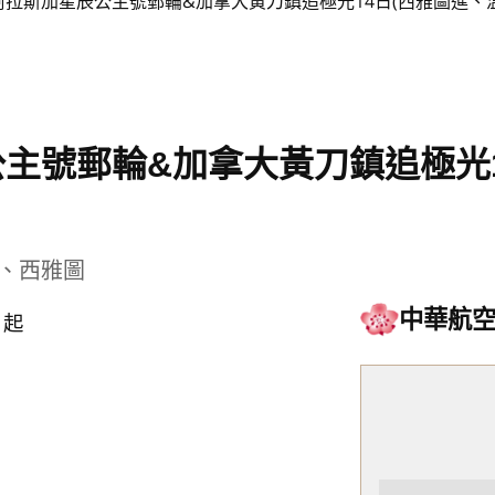
阿拉斯加星辰公主號郵輪&加拿大黃刀鎮追極光14日(西雅圖進、
主號郵輪&加拿大黃刀鎮追極光1
、西雅圖
0
中華航
起