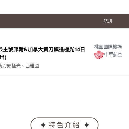
航班
桃園國際機場
公主號郵輪&加拿大黃刀鎮追極光14日
中華航空
出)
黃刀鎮極光、西雅圖
特色介紹