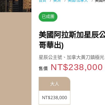
首頁
美洲
美國/加拿大
美國
已成團
美國阿拉斯加星辰公
哥華出)
星辰公主號、加拿大黃刀鎮極光
NT$238,00
售價
大人
NT$238,000