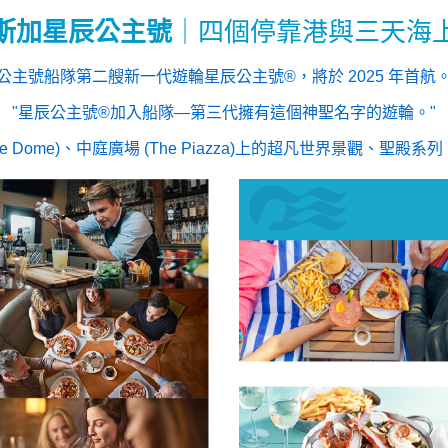
斯加星辰公主號
｜四個停靠港與三天海
公主號船隊第二艘新一代遊輪星辰公主號®，將於 2025 年首航
星辰公主號®加入船隊—第三代擁有這個神聖名字的遊輪。
me)、中庭廣場 (The Piazza)上的超凡世界景觀、聖殿系列 (Sanc