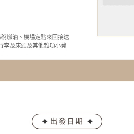
場稅燃油、機場定點來回接送
0、行李及床頭及其他雜項小費
出發日期