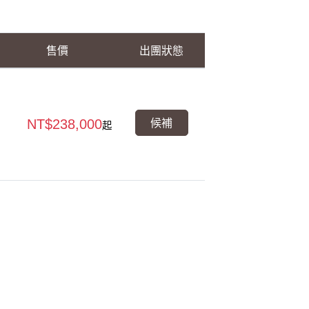
售價
出團狀態
候補
NT$238,000
起