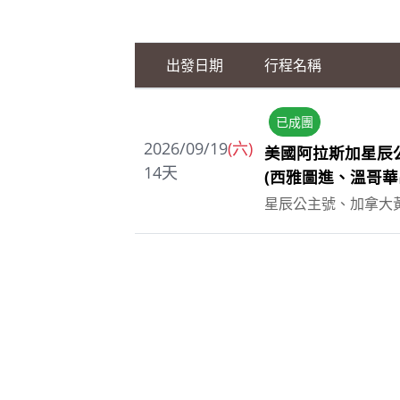
出發日期
行程名稱
已成團
2026/09/19
(六)
美國阿拉斯加星辰
14
天
(西雅圖進、溫哥華
星辰公主號、加拿大