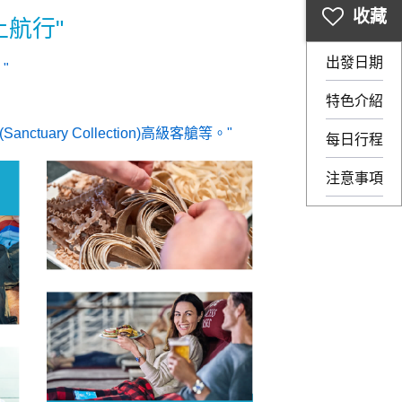
上航行
出發日期
。
特色介紹
tuary Collection)高級客艙等。
每日行程
注意事項