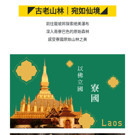
◤古老山林｜宛如仙境◢
前往龍坡邦探索絕美瀑布
深入南寮巴色的原始森林
感受寮國原始山林之美