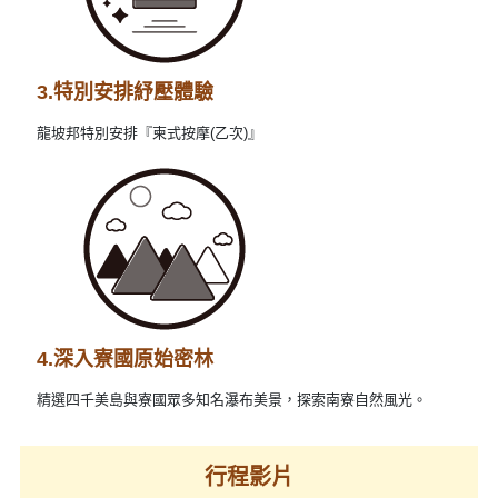
3.特別安排紓壓體驗
龍坡邦特別安排『柬式按摩(乙次)』
4.深入寮國原始密林
精選四千美島與寮國眾多知名瀑布美景，探索南寮自然風光。
行程影片