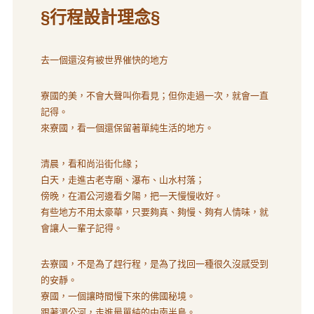
§行程設計理念§
去一個還沒有被世界催快的地方
寮國的美，不會大聲叫你看見；但你走過一次，就會一直
記得。
來寮國，看一個還保留著單純生活的地方。
清晨，看和尚沿街化緣；
白天，走進古老寺廟、瀑布、山水村落；
傍晚，在湄公河邊看夕陽，把一天慢慢收好。
有些地方不用太豪華，只要夠真、夠慢、夠有人情味，就
會讓人一輩子記得。
去寮國，不是為了趕行程，是為了找回一種很久沒感受到
的安靜。
寮國，一個讓時間慢下來的佛國秘境。
跟著湄公河，走進最單純的中南半島。