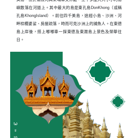
嶼散落在河道上。其中最大的島是東孔島DonKhong（或稱
孔島KhongIsland）。前往四千美島，途經小島、沙洲、河
畔棕櫚婆娑、房屋疏落，時而可見沙洲上的捕魚人。在東德
島上岸後，搭上嘟嘟車一探東德及東濶島上景色及榮華往
日。