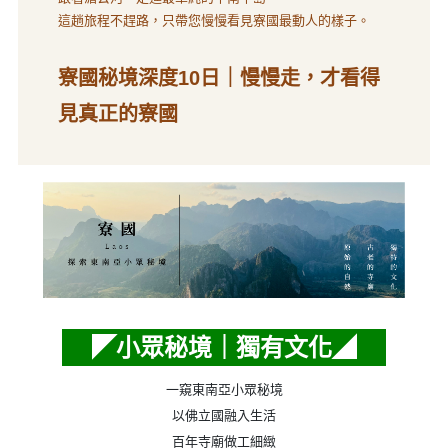
這趟旅程不趕路，只帶您慢慢看見寮國最動人的樣子。
寮國秘境深度10日｜慢慢走，才看得
見真正的寮國
◤小眾秘境｜獨有文化◢
一窺東南亞小眾秘境
以佛立國融入生活
百年寺廟做工細緻