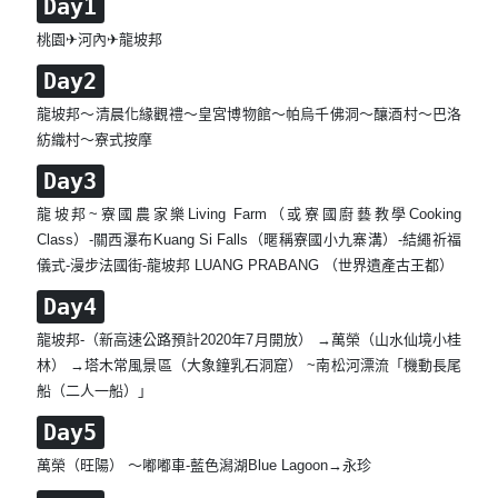
Day1
桃園✈河內✈龍坡邦
Day2
龍坡邦～清晨化緣觀禮～皇宮博物館～帕烏千佛洞～釀酒村～巴洛
紡織村～寮式按摩
Day3
龍坡邦~寮國農家樂Living Farm（或寮國廚藝教學Cooking
Class）-關西瀑布Kuang Si Falls（暱稱寮國小九寨溝）-結繩祈福
儀式-漫步法國街-龍坡邦 LUANG PRABANG （世界遺產古王都）
Day4
龍坡邦-（新高速公路預計2020年7月開放） →萬榮（山水仙境小桂
林） →塔木常風景區（大象鐘乳石洞窟） ~南松河漂流「機動長尾
船（二人一船）」
Day5
萬榮（旺陽） ～嘟嘟車-藍色潟湖Blue Lagoon→永珍