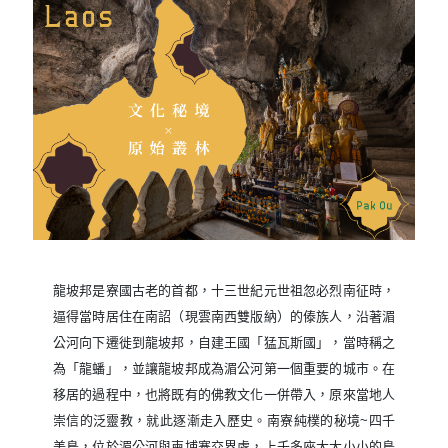
龍坡邦是寮國古老的首都，十三世紀元世祖忽必烈南征時，
逼得當時居住在南詔（現雲南西雙版納）的傣族人，沿著湄
公河向下遷徙到龍坡邦，自建王國「猛瓦斯國」，當時稱之
為「龍蟠」，並讓龍坡邦成為湄公河第一個重要的城市。在
移居的過程中，也將既有的佛教文化一併帶入，原來當地人
崇信的泛靈教，就此逐漸走入歷史。南寮純樸的秘境~四千
美島，位於湄公河與柬埔寨交界處，上千多座大大小小的島